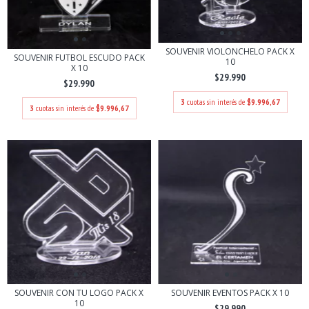
SOUVENIR VIOLONCHELO PACK X
SOUVENIR FUTBOL ESCUDO PACK
10
X 10
$29.990
$29.990
3
cuotas sin interés de
$9.996,67
3
cuotas sin interés de
$9.996,67
SOUVENIR CON TU LOGO PACK X
SOUVENIR EVENTOS PACK X 10
10
$29.990