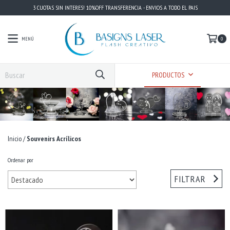
3 CUOTAS SIN INTERES! 10%OFF TRANSFERENCIA - ENVIOS A TODO EL PAIS
MENÚ
0
PRODUCTOS
Inicio
/
Souvenirs Acrílicos
Ordenar por
FILTRAR